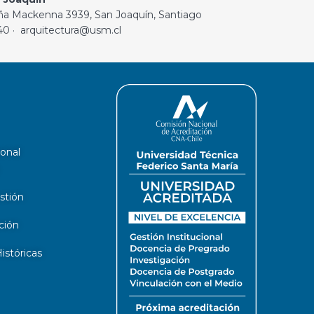
ña Mackenna 3939, San Joaquín, Santiago
40 · arquitectura@usm.cl
ional
stión
ción
stóricas