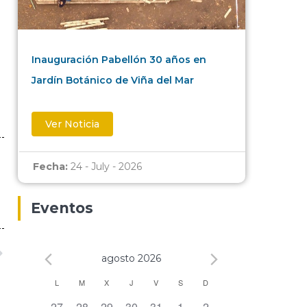
Inauguración Pabellón 30 años en
Jardín Botánico de Viña del Mar
Ver Noticia
Fecha:
24 - July - 2026
Eventos
agosto 2026
Calendario
L
M
X
J
V
S
D
0 eventos,
0 eventos,
0 eventos,
0 eventos,
0 eventos,
0 eventos,
0 eventos,
27
28
29
30
31
1
2