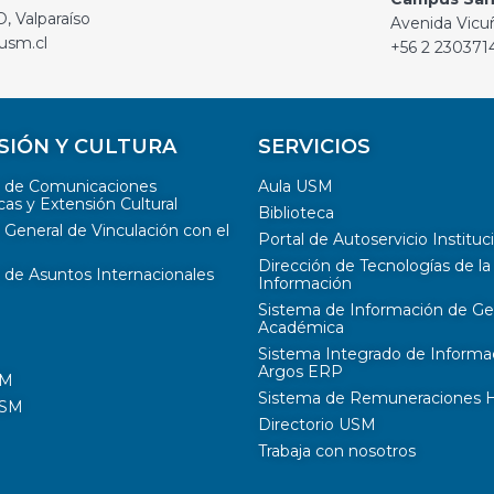
, Valparaíso
Avenida Vicu
usm.cl
+56 2 230371
SIÓN Y CULTURA
SERVICIOS
n de Comunicaciones
Aula USM
cas y Extensión Cultural
Biblioteca
 General de Vinculación con el
Portal de Autoservicio Instituc
Dirección de Tecnologías de la
 de Asuntos Internacionales
Información
Sistema de Información de Ge
Académica
Sistema Integrado de Informa
Argos ERP
SM
Sistema de Remuneraciones Hi
USM
Directorio USM
Trabaja con nosotros