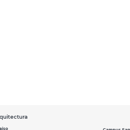
quitectura
aíso
Campus San