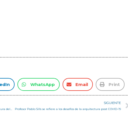
edIn
WhatsApp
Email
Print
SIGUIENTE
Obra de estudiantes de Primer año 2014 postula a Premio Arquitectura del Ladrillo
Profesor Pablo Sills se refiere a los desafíos de la arquitectura post COVID-19