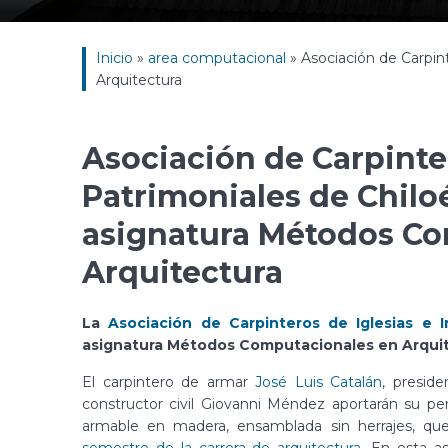
Inicio
»
area computacional
»
Asociación de Carpin
Arquitectura
Asociación de Carpinte
Patrimoniales de Chiloé
asignatura Métodos Co
Arquitectura
La
Asociación de Carpinteros de Iglesias e 
asignatura Métodos Computacionales en Arquit
El carpintero de armar
José Luis Catalán
, presid
constructor civil Giovanni Méndez aportarán su pe
armable en madera, ensamblada sin herrajes, que
semestre de la carrera de arquitectura
. En esta as