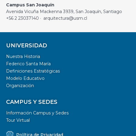
Campus San Joaquín
Avenida Vicuña Mackenna 3939, San Joaquín, Santiago
+56 2 23037140 · arquitectura@usm.cl
UNIVERSIDAD
Nuestra Historia
Federico Santa María
Definiciones Estratégicas
Modelo Educativo
Organización
CAMPUS Y SEDES
Información Campus y Sedes
Tour Virtual
Política de Privacidad