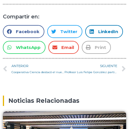
Compartir en:
Facebook
Twitter
LinkedIn
WhatsApp
Email
Print
ANTERIOR
SIGUIENTE
Cooperativa Ciencia destacó el nuevo Proyecto Anillo de la ANID liderado por nuestro profesor Nicolás Valenzuela
Profesor Luis Felipe González participa en la presentación de la nueva máquina indexadora de paneles SIP de la empresa Fábrica FV
Noticias Relacionadas