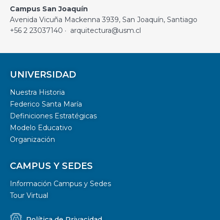
Campus San Joaquín
Avenida Vicuña Mackenna 3939, San Joaquín, Santiago
+56 2 23037140 · arquitectura@usm.cl
UNIVERSIDAD
Nuestra Historia
Federico Santa María
Definiciones Estratégicas
Modelo Educativo
Organización
CAMPUS Y SEDES
Información Campus y Sedes
Tour Virtual
Política de Privacidad