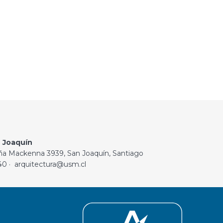
 Joaquín
ña Mackenna 3939, San Joaquín, Santiago
40 · arquitectura@usm.cl