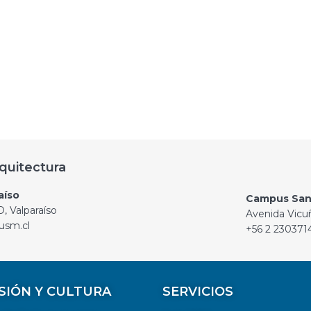
quitectura
aíso
Campus San
, Valparaíso
Avenida Vicu
usm.cl
+56 2 230371
SIÓN Y CULTURA
SERVICIOS