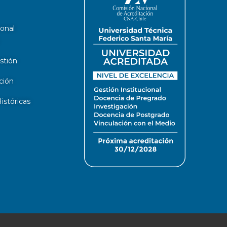
ional
stión
ción
stóricas