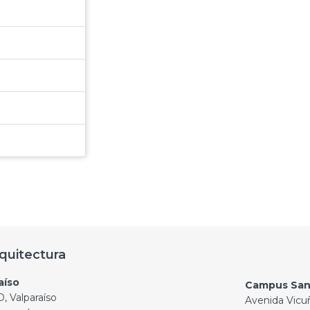
quitectura
aíso
Campus San
, Valparaíso
Avenida Vicu