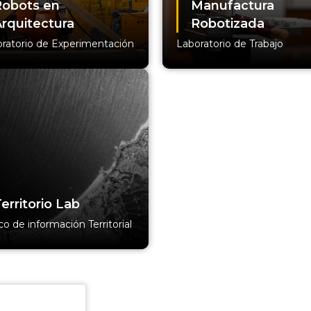
Robots en
Manufactura
rquitectura
Robotizada
ratorio de Experimentación
Laboratorio de Trabajo
erritorio Lab
o de información Territorial