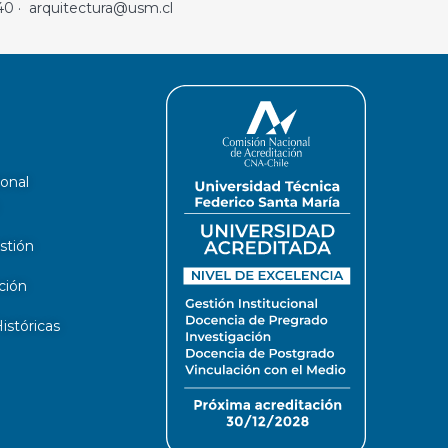
40 · arquitectura@usm.cl
ional
stión
ción
stóricas