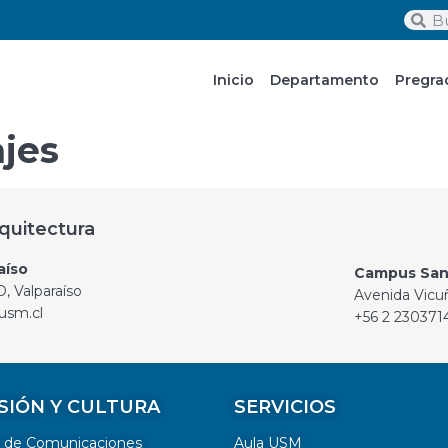
Inicio
Departamento
Pregra
jes
quitectura
aíso
Campus San
, Valparaíso
Avenida Vicu
usm.cl
+56 2 230371
SIÓN Y CULTURA
SERVICIOS
n de Comunicaciones
Aula USM