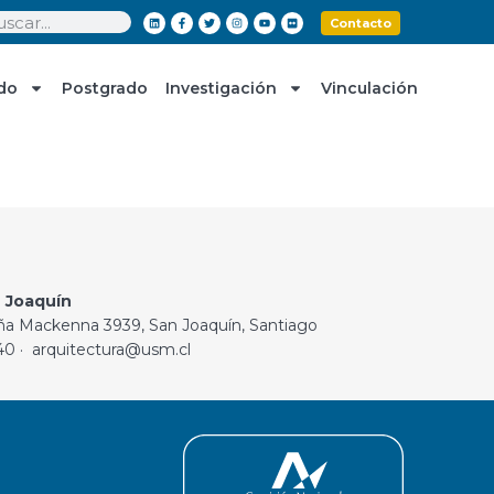
Contacto
do
Postgrado
Investigación
Vinculación
 Joaquín
ña Mackenna 3939, San Joaquín, Santiago
40 · arquitectura@usm.cl