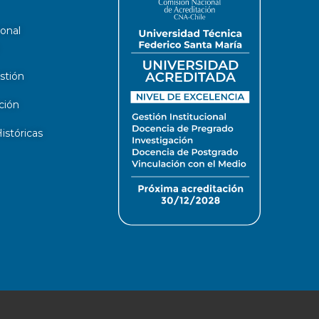
ional
stión
ción
stóricas