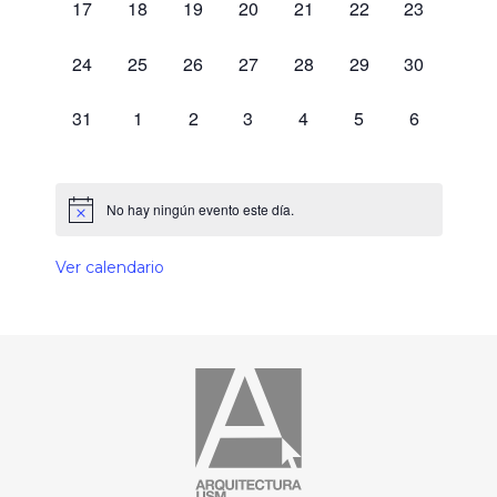
0 eventos,
0 eventos,
0 eventos,
0 eventos,
0 eventos,
0 eventos,
0 eventos,
17
18
19
20
21
22
23
0 eventos,
0 eventos,
0 eventos,
0 eventos,
0 eventos,
0 eventos,
0 eventos,
24
25
26
27
28
29
30
0 eventos,
0 eventos,
0 eventos,
0 eventos,
0 eventos,
0 eventos,
0 eventos,
31
1
2
3
4
5
6
No hay ningún evento este día.
Ver calendario