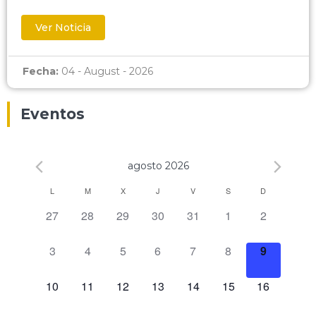
Ver Noticia
Fecha:
04 - August - 2026
Eventos
agosto 2026
Calendario
L
M
X
J
V
S
D
0 eventos,
0 eventos,
0 eventos,
0 eventos,
0 eventos,
0 eventos,
0 eventos,
27
28
29
30
31
1
2
de
Eventos
0 eventos,
0 eventos,
0 eventos,
0 eventos,
0 eventos,
0 eventos,
0 eventos,
3
4
5
6
7
8
9
0 eventos,
0 eventos,
0 eventos,
0 eventos,
0 eventos,
0 eventos,
0 eventos,
10
11
12
13
14
15
16