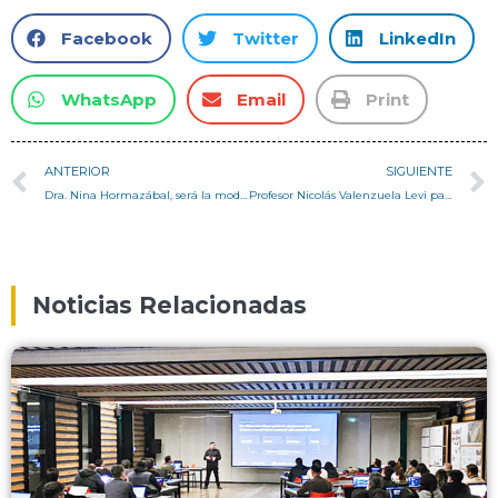
Facebook
Twitter
LinkedIn
WhatsApp
Email
Print
ANTERIOR
SIGUIENTE
Dra. Nina Hormazábal, será la moderadora de la primera fecha de “Diálogos Constituyentes en la UTFSM”
Profesor Nicolás Valenzuela Levi participará en foro sobre Chile en la Universidad de Richmond
Noticias Relacionadas