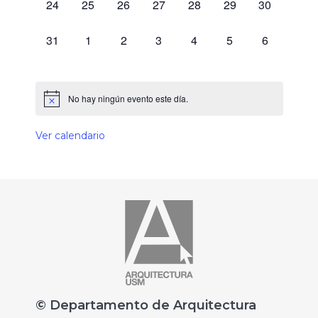
0 eventos,
0 eventos,
0 eventos,
0 eventos,
0 eventos,
0 eventos,
0 eventos,
24
25
26
27
28
29
30
0 eventos,
0 eventos,
0 eventos,
0 eventos,
0 eventos,
0 eventos,
0 eventos,
31
1
2
3
4
5
6
No hay ningún evento este día.
Ver calendario
© Departamento de Arquitectura