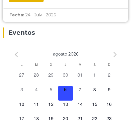
Fecha:
24 - July - 2026
Eventos
agosto 2026
Calendario
L
M
X
J
V
S
D
0 eventos,
0 eventos,
0 eventos,
0 eventos,
0 eventos,
0 eventos,
0 eventos,
27
28
29
30
31
1
2
de
Eventos
0 eventos,
0 eventos,
0 eventos,
0 eventos,
0 eventos,
0 eventos,
0 eventos,
3
4
5
6
7
8
9
0 eventos,
0 eventos,
0 eventos,
0 eventos,
0 eventos,
0 eventos,
0 eventos,
10
11
12
13
14
15
16
0 eventos,
0 eventos,
0 eventos,
0 eventos,
0 eventos,
0 eventos,
0 eventos,
17
18
19
20
21
22
23