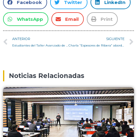
Facebook
Twitter
LinkedIn
WhatsApp
Email
Print
ANTERIOR
SIGUIENTE
Estudiantes del Taller Avanzado de I+D presentaron sus primeros prototipos para mejorar el confort térmico, lumínico y acústico del taller
Charla “Espesores de Ribera” abordó estrategias para restaurar ecológicamente los bordes fluviales y repensar su uso público
Noticias Relacionadas