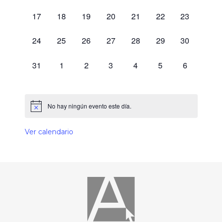
0 eventos,
0 eventos,
0 eventos,
0 eventos,
0 eventos,
0 eventos,
0 eventos,
17
18
19
20
21
22
23
0 eventos,
0 eventos,
0 eventos,
0 eventos,
0 eventos,
0 eventos,
0 eventos,
24
25
26
27
28
29
30
0 eventos,
0 eventos,
0 eventos,
0 eventos,
0 eventos,
0 eventos,
0 eventos,
31
1
2
3
4
5
6
No hay ningún evento este día.
Ver calendario