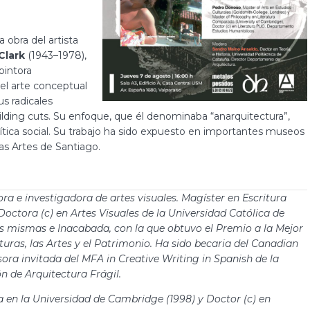
a obra del artista
Clark
(1943–1978),
pintora
del arte conceptual
s radicales
lding cuts. Su enfoque, que él denominaba “anarquitectura”,
crítica social. Su trabajo ha sido expuesto en importantes museos
s Artes de Santiago.
ora e investigadora de artes visuales. Magíster en Escritura
octora (c) en Artes Visuales de la Universidad Católica de
las mismas e Inacabada, con la que obtuvo el Premio a la Mejor
turas, las Artes y el Patrimonio. Ha sido becaria del Canadian
sora invitada del MFA in Creative Writing in Spanish de la
n de Arquitectura Frágil.
en la Universidad de Cambridge (1998) y Doctor (c) en