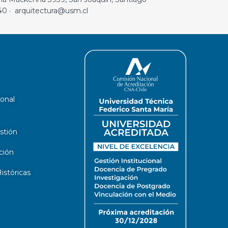
40 · arquitectura@usm.cl
ional
stión
ción
stóricas