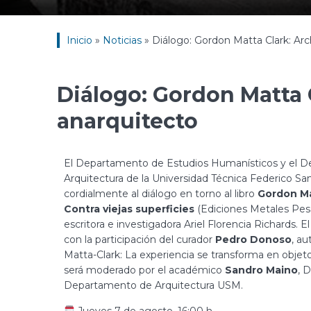
Inicio
»
Noticias
»
Diálogo: Gordon Matta Clark: Arc
Diálogo: Gordon Matta 
anarquitecto
El Departamento de Estudios Humanísticos y el 
Arquitectura de la Universidad Técnica Federico San
cordialmente al diálogo en torno al libro
Gordon Ma
Contra viejas superficies
(Ediciones Metales Pesa
escritora e investigadora Ariel Florencia Richards. 
con la participación del curador
Pedro Donoso
, a
Matta-Clark: La experiencia se transforma en objeto 
será moderado por el académico
Sandro Maino
, 
Departamento de Arquitectura USM.
Jueves 7 de agosto, 16:00 h