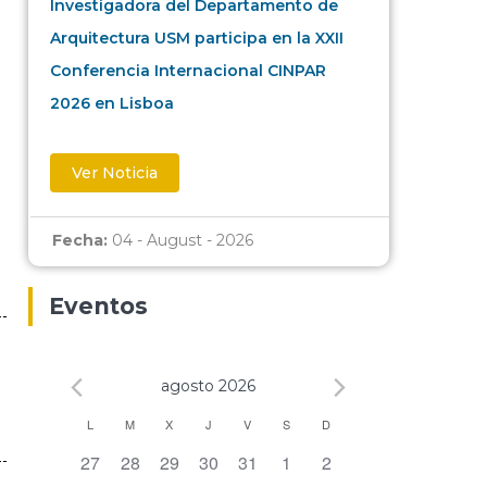
Investigadora del Departamento de
Arquitectura USM participa en la XXII
Conferencia Internacional CINPAR
2026 en Lisboa
Ver Noticia
Fecha:
04 - August - 2026
Eventos
agosto 2026
Calendario
L
M
X
J
V
S
D
0 eventos,
0 eventos,
0 eventos,
0 eventos,
0 eventos,
0 eventos,
0 eventos,
27
28
29
30
31
1
2
de