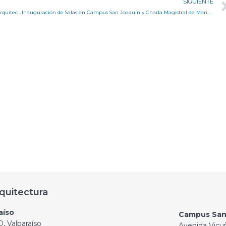
SIGUIENTE
Ciclo de invierno: Miradas desde la 19ª Exposición Internacional de Arquitectura de Venecia
Inauguración de Salas en Campus San Joaquín y Charla Magistral de Mario Rojas
quitectura
aíso
Campus San
, Valparaíso
Avenida Vicu