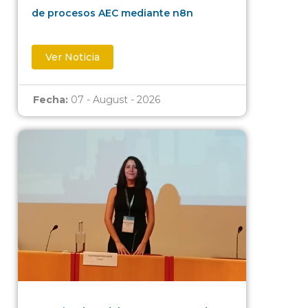
de procesos AEC mediante n8n
Ver Noticia
Fecha:
07 - August - 2026