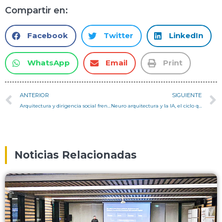
Compartir en:
Facebook
Twitter
LinkedIn
WhatsApp
Email
Print
ANTERIOR
SIGUIENTE
Arquitectura y dirigencia social frente al desafío habitacional: reflexión conjunta en la USM con Cristian Castillo y Valeria Bustos
Neuro arquitectura y la IA, el ciclo que viene – Columna Pedro Serrano
Noticias Relacionadas