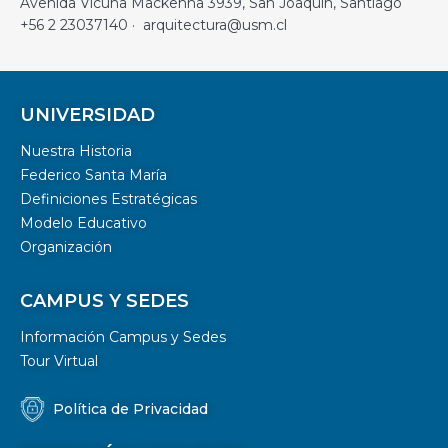
Avenida Vicuña Mackenna 3939, San Joaquín, Santiago
+56 2 23037140 · arquitectura@usm.cl
UNIVERSIDAD
Nuestra Historia
Federico Santa María
Definiciones Estratégicas
Modelo Educativo
Organización
CAMPUS Y SEDES
Información Campus y Sedes
Tour Virtual
Política de Privacidad