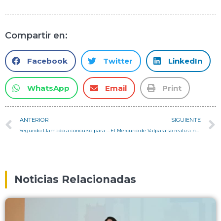
Compartir en:
Facebook
Twitter
LinkedIn
WhatsApp
Email
Print
ANTERIOR
SIGUIENTE
Segundo Llamado a concurso para tesista del proyecto Fondecyt de Iniciación (2021/S2)
El Mercurio de Valparaíso realiza nota a Tetralux, oficina creada por arquitectos USM
Noticias Relacionadas