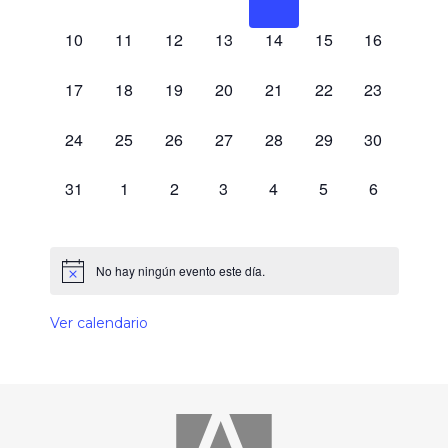
0 eventos,
0 eventos,
0 eventos,
0 eventos,
0 eventos,
0 eventos,
0 eventos,
10
11
12
13
14
15
16
0 eventos,
0 eventos,
0 eventos,
0 eventos,
0 eventos,
0 eventos,
0 eventos,
17
18
19
20
21
22
23
0 eventos,
0 eventos,
0 eventos,
0 eventos,
0 eventos,
0 eventos,
0 eventos,
24
25
26
27
28
29
30
0 eventos,
0 eventos,
0 eventos,
0 eventos,
0 eventos,
0 eventos,
0 eventos,
31
1
2
3
4
5
6
No hay ningún evento este día.
Ver calendario