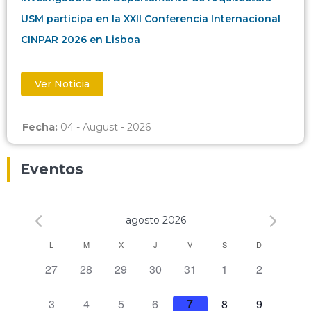
USM participa en la XXII Conferencia Internacional
CINPAR 2026 en Lisboa
Ver Noticia
Fecha:
04 - August - 2026
Eventos
agosto 2026
Calendario
L
M
X
J
V
S
D
0 eventos,
0 eventos,
0 eventos,
0 eventos,
0 eventos,
0 eventos,
0 eventos,
27
28
29
30
31
1
2
de
Eventos
0 eventos,
0 eventos,
0 eventos,
0 eventos,
0 eventos,
0 eventos,
0 eventos,
3
4
5
6
7
8
9