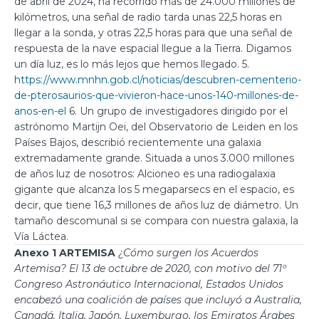
de abril de 2024, ha recorrido más de 24.000 millones de
kilómetros, una señal de radio tarda unas 22,5 horas en
llegar a la sonda, y otras 22,5 horas para que una señal de
respuesta de la nave espacial llegue a la Tierra. Digamos
un día luz, es lo más lejos que hemos llegado. 5.
https://www.mnhn.gob.cl/noticias/descubren-cementerio-
de-pterosaurios-que-vivieron-hace-unos-140-millones-de-
anos-en-el
6. Un grupo de investigadores dirigido por el
astrónomo Martijn Oei, del Observatorio de Leiden en los
Países Bajos, describió recientemente una galaxia
extremadamente grande. Situada a unos 3.000 millones
de años luz de nosotros: Alcioneo es una radiogalaxia
gigante que alcanza los 5 megaparsecs en el espacio, es
decir, que tiene 16,3 millones de años luz de diámetro. Un
tamaño descomunal si se compara con nuestra galaxia, la
Vía Láctea.
Anexo 1 ARTEMISA
¿Cómo surgen los Acuerdos
Artemisa? El 13 de octubre de 2020, con motivo del 71º
Congreso Astronáutico Internacional, Estados Unidos
encabezó una coalición de países que incluyó a Australia,
Canadá, Italia, Japón, Luxemburgo, los Emiratos Árabes