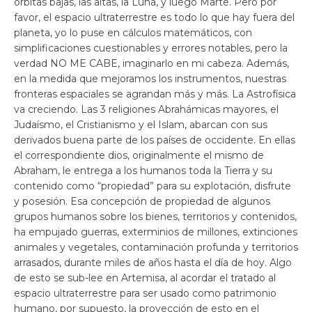
órbitas bajas, las altas, la Luna, y luego Marte. Pero por
favor, el espacio ultraterrestre es todo lo que hay fuera del
planeta, yo lo puse en cálculos matemáticos, con
simplificaciones cuestionables y errores notables, pero la
verdad NO ME CABE, imaginarlo en mi cabeza. Además,
en la medida que mejoramos los instrumentos, nuestras
fronteras espaciales se agrandan más y más. La Astrofísica
va creciendo. Las 3 religiones Abrahámicas mayores, el
Judaísmo, el Cristianismo y el Islam, abarcan con sus
derivados buena parte de los países de occidente. En ellas
el correspondiente dios, originalmente el mismo de
Abraham, le entrega a los humanos toda la Tierra y su
contenido como “propiedad” para su explotación, disfrute
y posesión. Esa concepción de propiedad de algunos
grupos humanos sobre los bienes, territorios y contenidos,
ha empujado guerras, exterminios de millones, extinciones
animales y vegetales, contaminación profunda y territorios
arrasados, durante miles de años hasta el día de hoy. Algo
de esto se sub-lee en Artemisa, al acordar el tratado al
espacio ultraterrestre para ser usado como patrimonio
humano, por supuesto, la proyección de esto en el