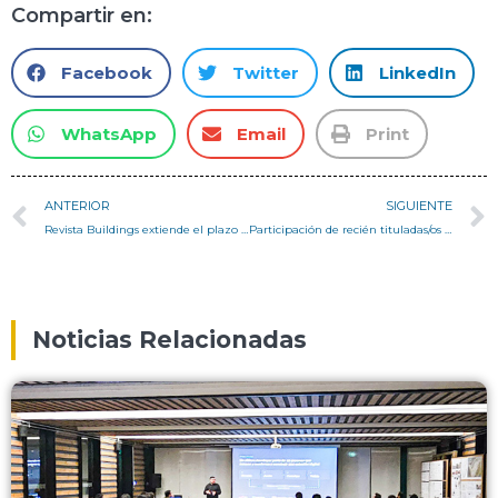
Compartir en:
Facebook
Twitter
LinkedIn
WhatsApp
Email
Print
ANTERIOR
SIGUIENTE
Revista Buildings extiende el plazo para enviar artículos a “Architectural Design Supported by Information Technology: 2nd Edition”
Participación de recién tituladas/os en el 14° Encuentro de Diseño Urbano
Noticias Relacionadas