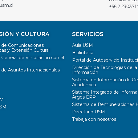
usm.cl
+56 2 230371
SIÓN Y CULTURA
SERVICIOS
n de Comunicaciones
Aula USM
cas y Extensión Cultural
Biblioteca
 General de Vinculación con el
Portal de Autoservicio Instituc
Dirección de Tecnologías de la
 de Asuntos Internacionales
Información
Sistema de Información de Ge
Académica
Sistema Integrado de Informa
Argos ERP
SM
Sistema de Remuneraciones Hi
USM
Directorio USM
Trabaja con nosotros