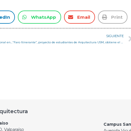
edIn
WhatsApp
Email
Print
SIGUIENTE
Dr. Jorge León participa en la Semana de la Cooperación Internacional en la Expo Mundial Osaka 2025
“Faro Itinerante”, proyecto de estudiantes de Arquitectura USM, obtiene el Premio del Público en el Concurso CORMA 2025
quitectura
aíso
Campus San
, Valparaíso
Avenida Vicu