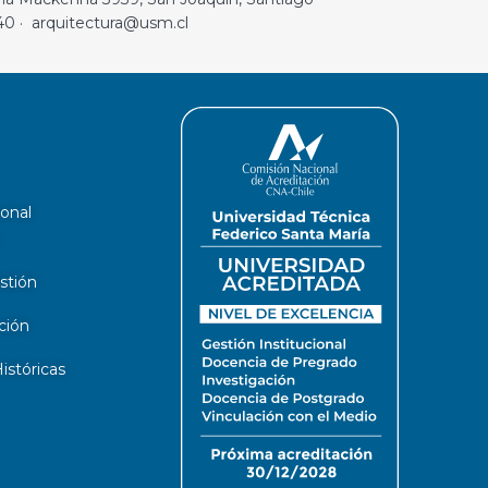
40 · arquitectura@usm.cl
ional
stión
ción
stóricas