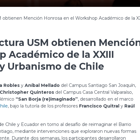
 obtienen Mención Honrosa en el Workshop Académico de la XXI
ectura USM obtienen Menció
 Académico de la XXIII
 y Urbanismo de Chile
a Robles
y
Aníbal Mellado
del Campus Santiago San Joaquín,
Christopher Quinteros
del Campus Casa Central Valparaíso,
adémico
“San Borja (re)imaginado”
, desarrollado en el marco
hile
, bajo la tutoría de los profesores
Francisco Quitral
y
Raúl
e Chile y Ecuador en torno al desafío de reimaginar el Barrio
antiago, mediante intervenciones que exploraron nuevas formas
stente. Durante dos semanas, los participantes desarrollaron