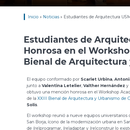
Inicio
»
Noticias
»
Estudiantes de Arquitectura USM
Estudiantes de Arquit
Honrosa en el Workshop
Bienal de Arquitectura
El equipo conformado por
Scarlet Urbina
,
Antoni
junto a
Valentina Letelier
,
Valther Hernández
y
obtuvo una mención honrosa en el Workshop Ac
de la
XXIII Bienal de Arquitectura y Urbanismo de C
Solís
.
El workshop reunió a nueve equipos universitarios d
San Borja, ícono de la modernización urbana en S
de (re)programar, (re)adaptar y (re)construir lo exi