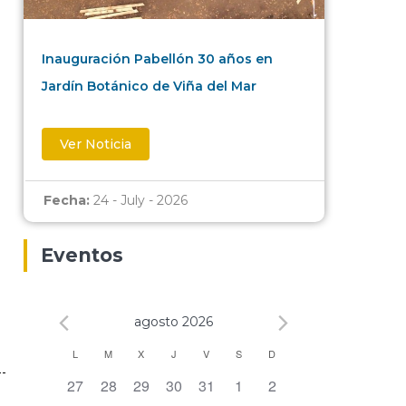
Inauguración Pabellón 30 años en
Jardín Botánico de Viña del Mar
Ver Noticia
Fecha:
24 - July - 2026
Eventos
agosto 2026
Calendario
L
M
X
J
V
S
D
0 eventos,
0 eventos,
0 eventos,
0 eventos,
0 eventos,
0 eventos,
0 eventos,
27
28
29
30
31
1
2
de