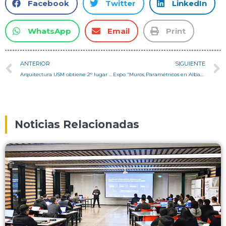
Facebook
Twitter
LinkedIn
WhatsApp
Email
Print
ANTERIOR
SIGUIENTE
Arquitectura USM obtiene 2° lugar en Workshop Ochoalcubo
Expo “Muros Paramétricos en Albañilería de ladrillo fiscal sin refuerzos”
Noticias Relacionadas