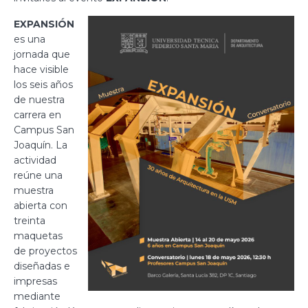
EXPANSIÓN
es una
jornada que
hace visible
los seis años
de nuestra
carrera en
Campus San
Joaquín. La
actividad
reúne una
muestra
abierta con
treinta
maquetas
de proyectos
diseñadas e
impresas
mediante