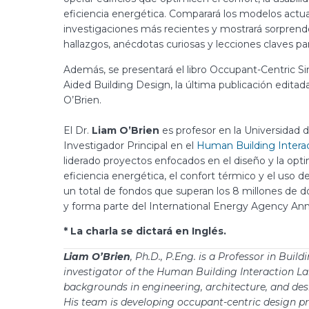
eficiencia energética. Comparará los modelos actua
investigaciones más recientes y mostrará sorpren
hallazgos, anécdotas curiosas y lecciones claves par
Además, se presentará el libro Occupant-Centric Si
Aided Building Design, la última publicación editad
O’Brien.
El Dr.
Liam O’Brien
es profesor en la Universidad 
Investigador Principal en el
Human Building Intera
liderado proyectos enfocados en el diseño y la opti
eficiencia energética, el confort térmico y el uso d
un total de fondos que superan los 8 millones de dó
y forma parte del International Energy Agency Ann
* La charla se dictará en Inglés.
Liam O’Brien
, Ph.D., P.Eng. is a Professor in Buil
investigator of the Human Building Interaction Lab
backgrounds in engineering, architecture, and desig
His team is developing occupant-centric design pr