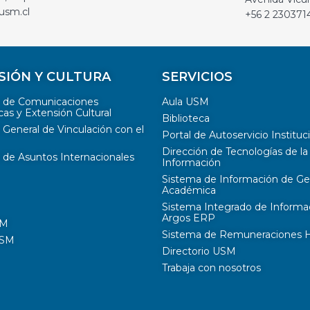
usm.cl
+56 2 230371
SIÓN Y CULTURA
SERVICIOS
n de Comunicaciones
Aula USM
cas y Extensión Cultural
Biblioteca
 General de Vinculación con el
Portal de Autoservicio Instituc
Dirección de Tecnologías de la
 de Asuntos Internacionales
Información
Sistema de Información de Ge
Académica
Sistema Integrado de Informa
Argos ERP
SM
Sistema de Remuneraciones Hi
USM
Directorio USM
Trabaja con nosotros