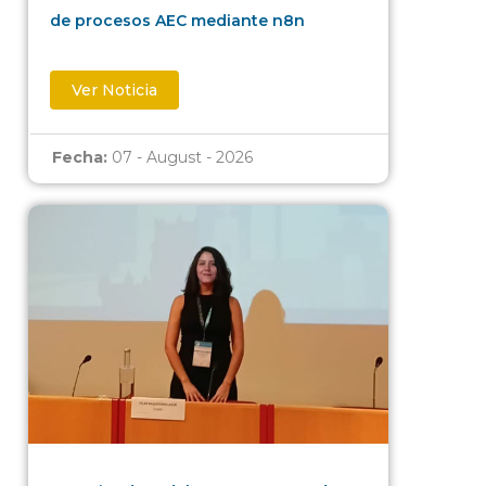
de procesos AEC mediante n8n
Ver Noticia
Fecha:
07 - August - 2026