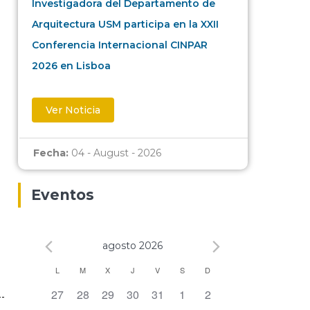
Investigadora del Departamento de
Arquitectura USM participa en la XXII
Conferencia Internacional CINPAR
2026 en Lisboa
Ver Noticia
Fecha:
04 - August - 2026
Eventos
agosto 2026
Calendario
L
M
X
J
V
S
D
0 eventos,
0 eventos,
0 eventos,
0 eventos,
0 eventos,
0 eventos,
0 eventos,
27
28
29
30
31
1
2
de