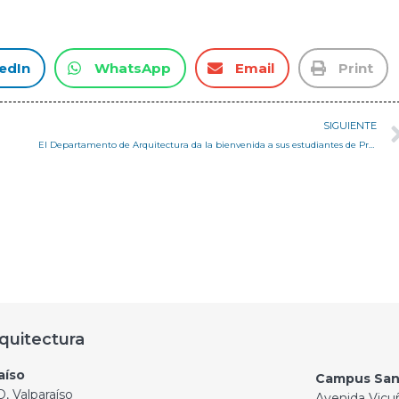
edIn
WhatsApp
Email
Print
SIGUIENTE
El Departamento de Arquitectura da la bienvenida a sus estudiantes de Primer Año en ambos campus
quitectura
aíso
Campus San
, Valparaíso
Avenida Vicu