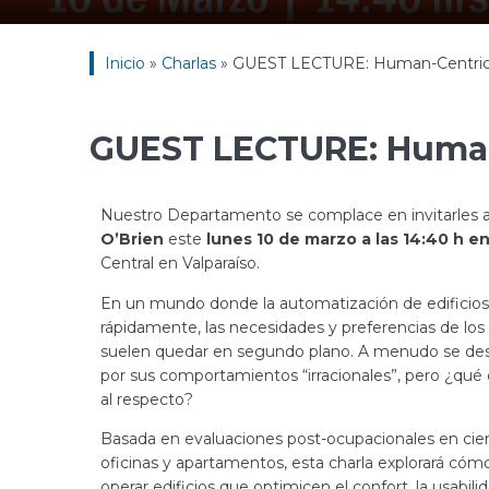
Inicio
»
Charlas
»
GUEST LECTURE: Human-Centric 
GUEST LECTURE: Human
Nuestro Departamento se complace en invitarles a
O’Brien
este
lunes 10 de marzo a las 14:40 h en
Central en Valparaíso.
En un mundo donde la automatización de edificio
rápidamente, las necesidades y preferencias de lo
suelen quedar en segundo plano. A menudo se desc
por sus comportamientos “irracionales”, pero ¿qué d
al respecto?
Basada en evaluaciones post-ocupacionales en cie
oficinas y apartamentos, esta charla explorará cóm
operar edificios que optimicen el confort, la usabilid