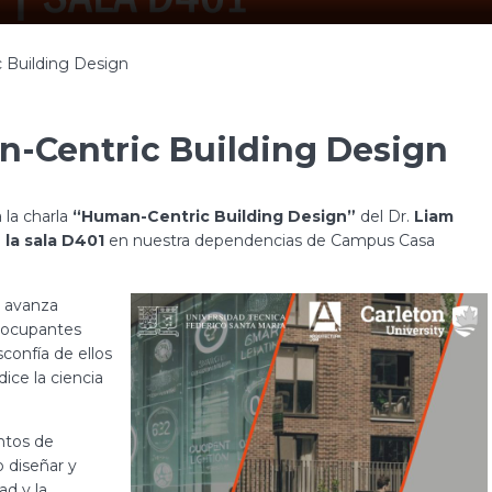
Building Design
-Centric Building Design
 la charla
“Human-Centric Building Design”
del Dr.
Liam
 la sala D401
en nuestra dependencias de Campus Casa
s avanza
s ocupantes
onfía de ellos
ice la ciencia
ntos de
o diseñar y
ad y la