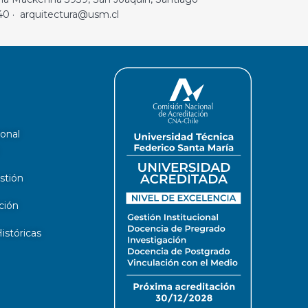
40 · arquitectura@usm.cl
ional
stión
ción
stóricas