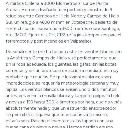
Antártica Chilena a 3000 kilómetros al sur de Punta
Arenas, Hemos, diseñado transportado y construido 9
refugios entre Campos de Hielo Norte y Campo de Hielo
Sur, un refugio a 4600 msnm en Jotabeche, desierto de
norte chico, un laboratorio a 3600 metros sobre Santiago,
etc. (MOP, Ejercito, UCH, CR2. refugios temporales para el
terremotos, y post incendios en Valparaíso).
Personalmente me ha tocado estar en vientos blancos en
la Antártica y Campos de Hielo y sé perfectamente que,
sin la ropa adecuada, los guantes, las gafas, sin las botas
correctas y sin un protocolo de acción inmediato es muy
probable que mueras. Se que los vientos blancos son
impredecibles, se requeriría meteorología cercana y muy
rápida. Los vientos blancos se avisan uno o dos minutos
antes, ves venir la muralla blanca y luego te golpeará hielo
y neviza a 150 hasta 300 kilómetros por hora, que no verás
absolutamente nada y que un estruendo ensordecedor
no permitirá ni siquiera que te escuches a ti mismo,
estarás solo. Pasado el evento estarás tapado con una
buena capa de nieve o neviza. Hemos perdido equipo,