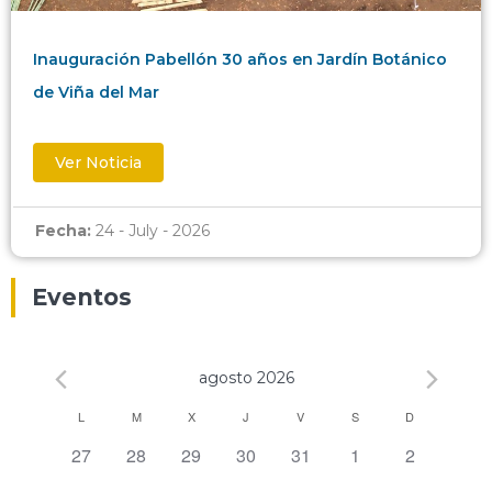
Inauguración Pabellón 30 años en Jardín Botánico
de Viña del Mar
Ver Noticia
Fecha:
24 - July - 2026
Eventos
agosto 2026
Calendario
L
M
X
J
V
S
D
0 eventos,
0 eventos,
0 eventos,
0 eventos,
0 eventos,
0 eventos,
0 eventos,
27
28
29
30
31
1
2
de