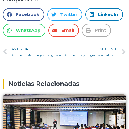
Facebook
Twitter
LinkedIn
WhatsApp
Email
Print
ANTERIOR
SIGUIENTE
Arquitecto Mario Rojas inaugura nuevas salas en el Campus San Joaquín con la charla magistral S1+30
Arquitectura y dirigencia social frente al desafío habitacional: reflexión conjunta en la USM con Cristian Castillo y Valeria Bustos
Noticias Relacionadas