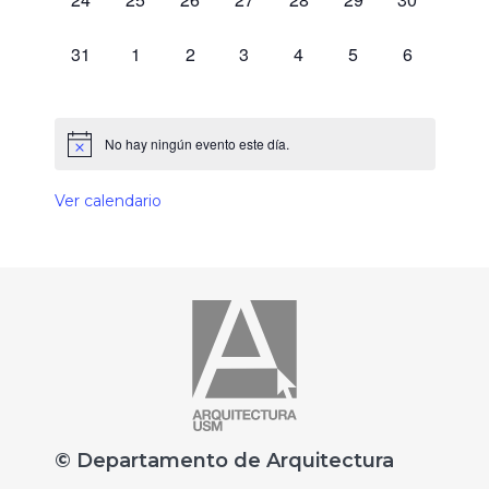
0 eventos,
0 eventos,
0 eventos,
0 eventos,
0 eventos,
0 eventos,
0 eventos,
31
1
2
3
4
5
6
No hay ningún evento este día.
Ver calendario
© Departamento de Arquitectura