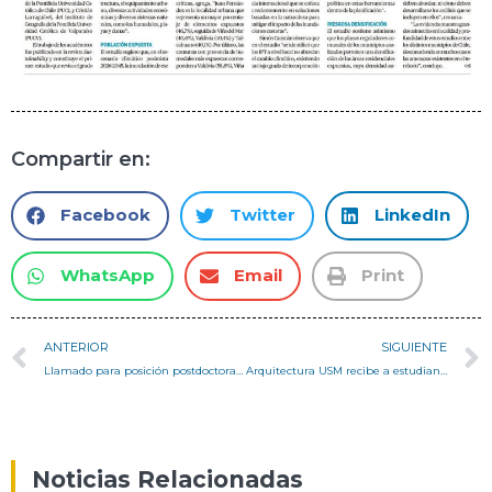
Compartir en:
Facebook
Twitter
LinkedIn
WhatsApp
Email
Print
ANTERIOR
SIGUIENTE
Llamado para posición postdoctoral en CIGIDEN, en el ámbito de investigación para la gobernanza ciudadana
Arquitectura USM recibe a estudiantes de primer año en Casa Central y Campus San Joaquín
Noticias Relacionadas