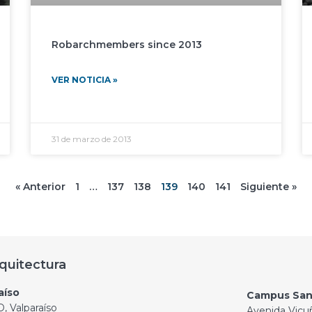
Robarchmembers since 2013
VER NOTICIA »
31 de marzo de 2013
« Anterior
1
…
137
138
139
140
141
Siguiente »
quitectura
aíso
Campus San
, Valparaíso
Avenida Vicu