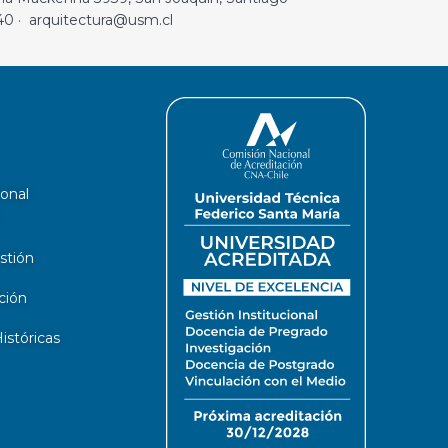
40 · arquitectura@usm.cl
ional
stión
ción
stóricas