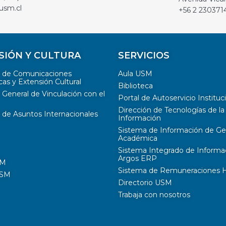
usm.cl
+56 2 230371
SIÓN Y CULTURA
SERVICIOS
n de Comunicaciones
Aula USM
cas y Extensión Cultural
Biblioteca
 General de Vinculación con el
Portal de Autoservicio Instituc
Dirección de Tecnologías de la
 de Asuntos Internacionales
Información
Sistema de Información de Ge
Académica
Sistema Integrado de Informa
Argos ERP
SM
Sistema de Remuneraciones Hi
USM
Directorio USM
Trabaja con nosotros