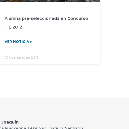
Alumna pre-seleccionada en Concurso
TiL 2012
VER NOTICIA »
27 de marzo de 2013
 Joaquín
ña Mackenna 3939, San Joaquín, Santiago