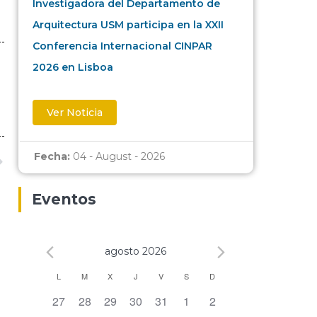
Investigadora del Departamento de
Arquitectura USM participa en la XXII
Conferencia Internacional CINPAR
2026 en Lisboa
Ver Noticia
Fecha:
04 - August - 2026
Eventos
agosto 2026
Calendario
L
M
X
J
V
S
D
0 eventos,
0 eventos,
0 eventos,
0 eventos,
0 eventos,
0 eventos,
0 eventos,
27
28
29
30
31
1
2
de