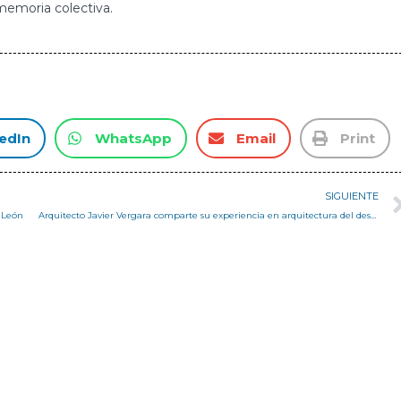
memoria colectiva.
edIn
WhatsApp
Email
Print
SIGUIENTE
e León
Arquitecto Javier Vergara comparte su experiencia en arquitectura del desierto en charla para Taller Avanzado de Campus San Joaquín