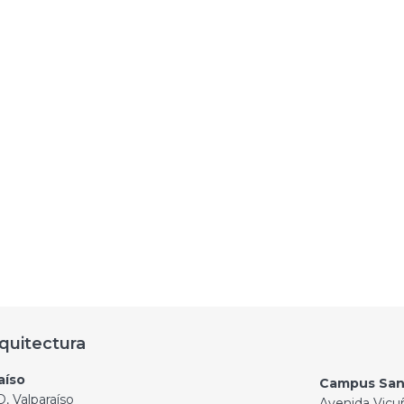
quitectura
aíso
Campus San
, Valparaíso
Avenida Vicu