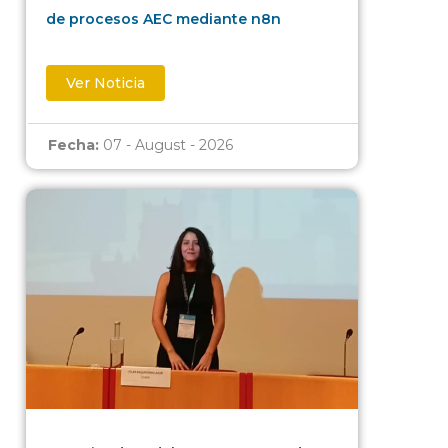
de procesos AEC mediante n8n
Ver Noticia
Fecha:
07 - August - 2026