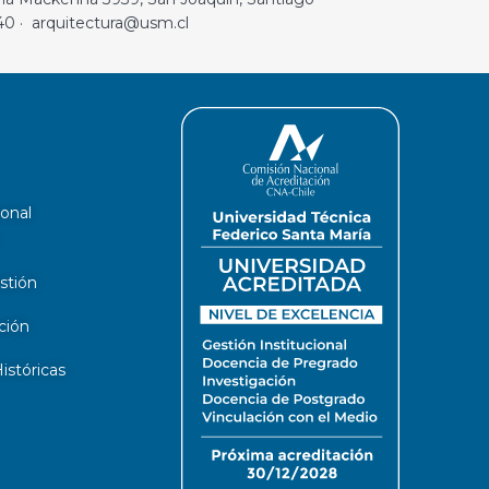
40 · arquitectura@usm.cl
ional
stión
ción
stóricas