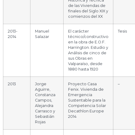
Histórica y Técnica
de las Viviendas de
finales del Siglo XIX y
comienzos del XX
2013-
Manuel
El carácter
Tesis
2014
Salazar
técnico/constructivo
en la obra de E.O.F.
Harrington. Estudio y
Análisis de cinco de
sus Obras en
Valparaíso, desde
1880 hasta 1920
2013
Jorge
Proyecto Casa
–
Aguirre,
Fenix. Vivienda de
Constanza
Emergencia
Campos,
Sustentable para la
Alejandra
Competencia Solar
Carrasco y
Decathlon Europe
Sebastián
2014
Rojas