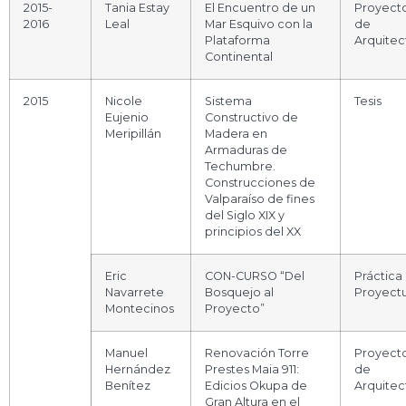
2015-
Tania Estay
El Encuentro de un
Proyect
2016
Leal
Mar Esquivo con la
de
Plataforma
Arquitec
Continental
2015
Nicole
Sistema
Tesis
Eujenio
Constructivo de
Meripillán
Madera en
Armaduras de
Techumbre.
Construcciones de
Valparaíso de fines
del Siglo XIX y
principios del XX
Eric
CON-CURSO “Del
Práctica
Navarrete
Bosquejo al
Proyectu
Montecinos
Proyecto”
Manuel
Renovación Torre
Proyect
Hernández
Prestes Maia 911:
de
Benítez
Edicios Okupa de
Arquitec
Gran Altura en el