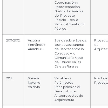
Coordinación y
Representación
Gráfica: Un Análisis
del Proyecto
Edificio Fiscalía
Nacional Ministerio
Público
2011-2012
Victoria
Suelos sobre Suelos,
Proyect
Fernández
las Nuevas Maneras
de
Aramburu
de Habitar entre lo
Arquitec
Colectivo y lo
Comunitario, Caso
de Estudio en las
Caletas Rurales
2011
Susana
Variables y
Práctica
Navarro
Parámetros
Proyectu
Valdivia
Principales en el
Desarrollo de
Anteproyectos de
Arquitectura