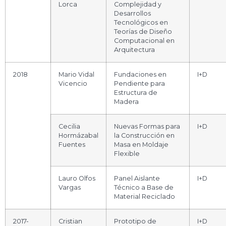
Lorca
Complejidad y
Desarrollos
Tecnológicos en
Teorías de Diseño
Computacional en
Arquitectura
2018
Mario Vidal
Fundaciones en
I+D
Vicencio
Pendiente para
Estructura de
Madera
Cecilia
Nuevas Formas para
I+D
Hormázabal
la Construcción en
Fuentes
Masa en Moldaje
Flexible
Lauro Olfos
Panel Aislante
I+D
Vargas
Técnico a Base de
Material Reciclado
2017-
Cristian
Prototipo de
I+D