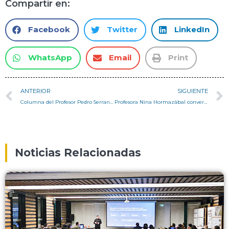
Compartir en:
Facebook
Twitter
LinkedIn
WhatsApp
Email
Print
ANTERIOR
SIGUIENTE
Columna del Profesor Pedro Serrano: Agua
Profesora Nina Hormazábal conversa con Constanza Santa María en Tele13 Radio
Noticias Relacionadas