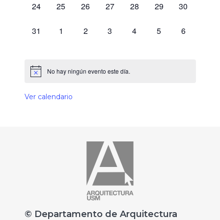
0 eventos,
0 eventos,
0 eventos,
0 eventos,
0 eventos,
0 eventos,
0 eventos,
24
25
26
27
28
29
30
0 eventos,
0 eventos,
0 eventos,
0 eventos,
0 eventos,
0 eventos,
0 eventos,
31
1
2
3
4
5
6
No hay ningún evento este día.
Ver calendario
© Departamento de Arquitectura