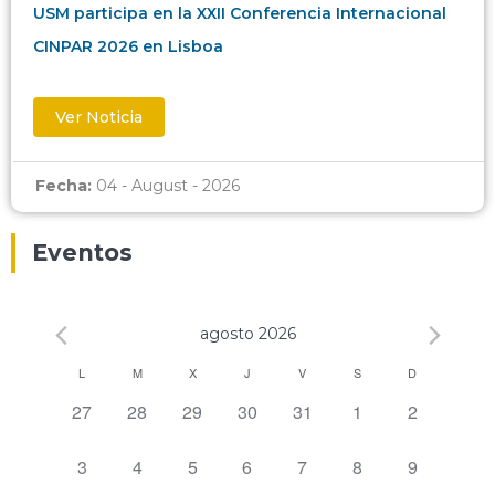
USM participa en la XXII Conferencia Internacional
CINPAR 2026 en Lisboa
Ver Noticia
Fecha:
04 - August - 2026
Eventos
agosto 2026
Calendario
L
M
X
J
V
S
D
0 eventos,
0 eventos,
0 eventos,
0 eventos,
0 eventos,
0 eventos,
0 eventos,
27
28
29
30
31
1
2
de
Eventos
0 eventos,
0 eventos,
0 eventos,
0 eventos,
0 eventos,
0 eventos,
0 eventos,
3
4
5
6
7
8
9