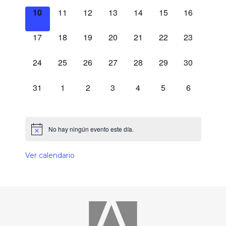
0 eventos,
0 eventos,
0 eventos,
0 eventos,
0 eventos,
0 eventos,
0 eventos,
10
11
12
13
14
15
16
0 eventos,
0 eventos,
0 eventos,
0 eventos,
0 eventos,
0 eventos,
0 eventos,
17
18
19
20
21
22
23
0 eventos,
0 eventos,
0 eventos,
0 eventos,
0 eventos,
0 eventos,
0 eventos,
24
25
26
27
28
29
30
0 eventos,
0 eventos,
0 eventos,
0 eventos,
0 eventos,
0 eventos,
0 eventos,
31
1
2
3
4
5
6
No hay ningún evento este día.
Ver calendario