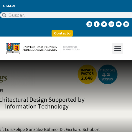
USM.cl
Contacto