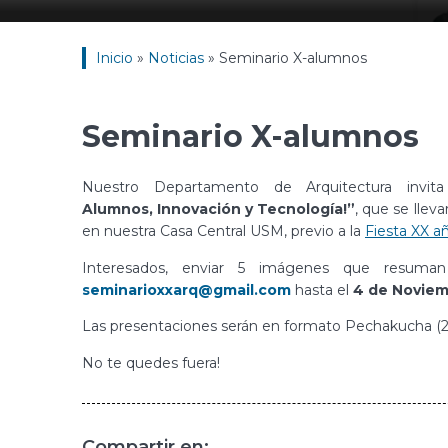
Inicio
»
Noticias
»
Seminario X-alumnos
Seminario X-alumnos
Nuestro Departamento de Arquitectura invit
Alumnos, Innovación y Tecnología!”
, que se lleva
en nuestra Casa Central USM, previo a la
Fiesta XX a
Interesados, enviar 5 imágenes que resuma
seminarioxxarq@gmail.com
hasta el
4 de Noviem
Las presentaciones serán en formato Pechakucha (20
No te quedes fuera!
Compartir en: