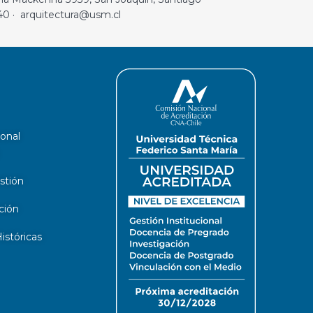
40 · arquitectura@usm.cl
ional
stión
ción
stóricas