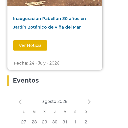
Inauguración Pabellón 30 años en
Jardín Botánico de Viña del Mar
Ver Noticia
Fecha:
24 - July - 2026
Eventos
agosto 2026
Calendario
L
M
X
J
V
S
D
0 eventos,
0 eventos,
0 eventos,
0 eventos,
0 eventos,
0 eventos,
0 eventos,
27
28
29
30
31
1
2
de