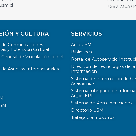
usm.cl
+56 2 230371
SIÓN Y CULTURA
SERVICIOS
n de Comunicaciones
Aula USM
cas y Extensión Cultural
Biblioteca
 General de Vinculación con el
Portal de Autoservicio Instituc
Dirección de Tecnologías de la
 de Asuntos Internacionales
Información
Sistema de Información de Ge
Académica
Sistema Integrado de Informa
Argos ERP
SM
Sistema de Remuneraciones Hi
USM
Directorio USM
Trabaja con nosotros