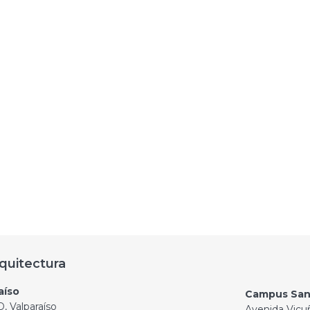
quitectura
aíso
Campus San
, Valparaíso
Avenida Vicu