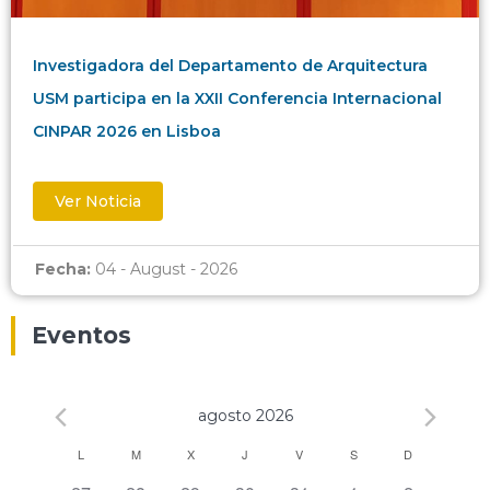
Investigadora del Departamento de Arquitectura
USM participa en la XXII Conferencia Internacional
CINPAR 2026 en Lisboa
Ver Noticia
Fecha:
04 - August - 2026
Eventos
agosto 2026
Calendario
L
M
X
J
V
S
D