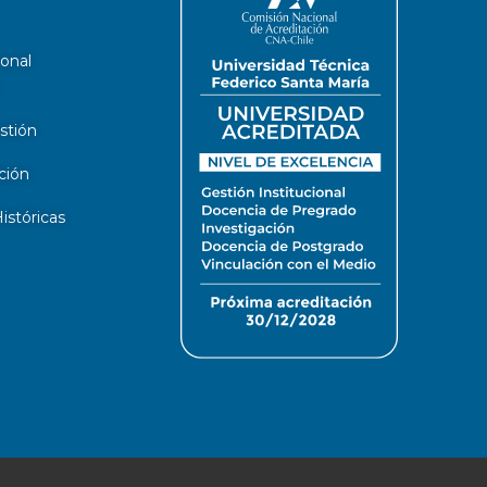
ional
stión
ción
stóricas