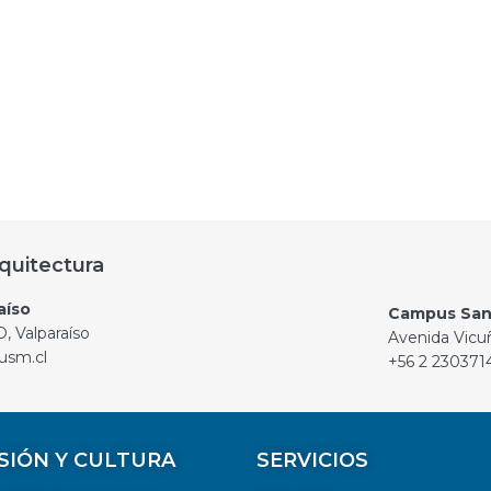
quitectura
aíso
Campus San
, Valparaíso
Avenida Vicu
usm.cl
+56 2 230371
SIÓN Y CULTURA
SERVICIOS