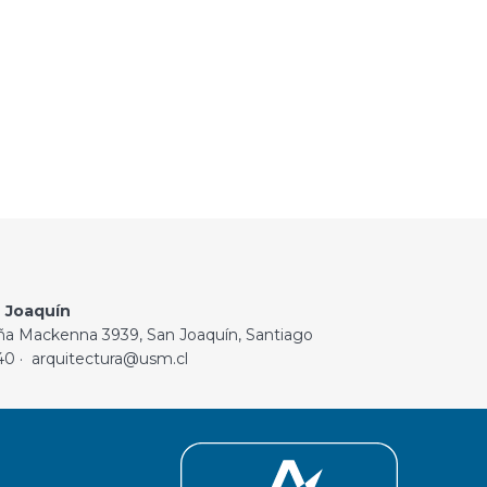
 Joaquín
ña Mackenna 3939, San Joaquín, Santiago
40 · arquitectura@usm.cl