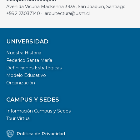
Avenida Vicuña Mackenna 3939, San Joaquín, Santiago
+56 2 23037140 · arquitectura@usm.cl
UNIVERSIDAD
Nuestra Historia
Federico Santa María
Definiciones Estratégicas
Modelo Educativo
Organización
CAMPUS Y SEDES
Información Campus y Sedes
Tour Virtual
Política de Privacidad