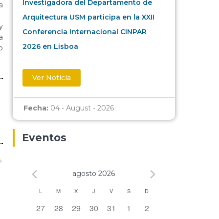
Investigadora del Departamento de
a
Arquitectura USM participa en la XXII
y
Conferencia Internacional CINPAR
a
2026 en Lisboa
o
Ver Noticia
Fecha:
04 - August - 2026
Eventos
agosto 2026
Calendario
L
M
X
J
V
S
D
0 eventos,
0 eventos,
0 eventos,
0 eventos,
0 eventos,
0 eventos,
0 eventos,
27
28
29
30
31
1
2
de