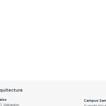
quitectura
aíso
Campus San
, Valparaíso
Avenida Vicu