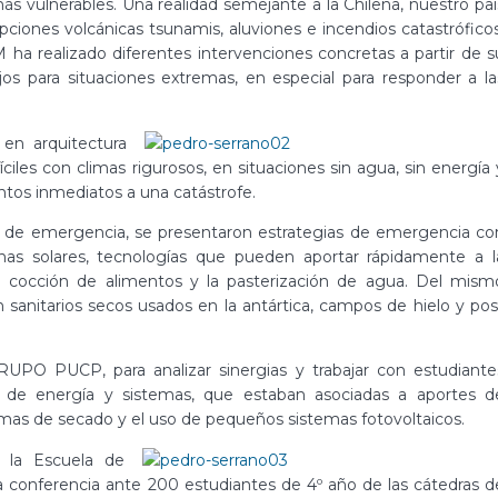
s vulnerables. Una realidad semejante a la Chilena, nuestro paí
ciones volcánicas tsunamis, aluviones e incendios catastróficos
ha realizado diferentes intervenciones concretas a partir de s
jos para situaciones extremas, en especial para responder a la
en arquitectura
ciles con climas rigurosos, en situaciones sin agua, sin energía 
ntos inmediatos a una catástrofe.
es de emergencia, se presentaron estrategias de emergencia co
inas solares, tecnologías que pueden aportar rápidamente a l
a cocción de alimentos y la pasterización de agua. Del mism
sanitarios secos usados en la antártica, campos de hielo y pos
UPO PUCP, para analizar sinergias y trabajar con estudiante
as de energía y sistemas, que estaban asociadas a aportes d
emas de secado y el uso de pequeños sistemas fotovoltaicos.
 la Escuela de
na conferencia ante 200 estudiantes de 4º año de las cátedras d