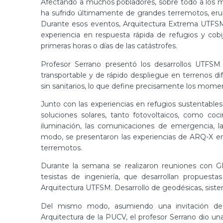
Afectando a muchos pobladores, sobre todo a los má
ha sufrido últimamente de grandes terremotos, erup
Durante esos eventos, Arquitectura Extrema UTFSM 
experiencia en respuesta rápida de refugios y cobi
primeras horas o días de las catástrofes.
Profesor Serrano presentó los desarrollos UTFSM 
transportable y de rápido despliegue en terrenos difí
sin sanitarios, lo que define precisamente los mome
Junto con las experiencias en refugios sustentabl
soluciones solares, tanto fotovoltaicos, como coc
iluminación, las comunicaciones de emergencia, l
modo, se presentaron las experiencias de ARQ-X en 
terremotos.
Durante la semana se realizaron reuniones con GR
tesistas de ingeniería, que desarrollan propuest
Arquitectura UTFSM. Desarrollo de geodésicas, sist
Del mismo modo, asumiendo una invitación de
Arquitectura de la PUCV, el profesor Serrano dio u