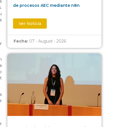
s
de procesos AEC mediante n8n
.
u
s
Ver Noticia
Fecha:
07 - August - 2026
y
n
a
o
t
s
e
e