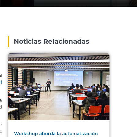
Noticias Relacionadas
l
l
a
d
e
.
Workshop aborda la automatización