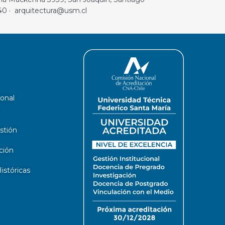
40 · arquitectura@usm.cl
ional
stión
ción
stóricas