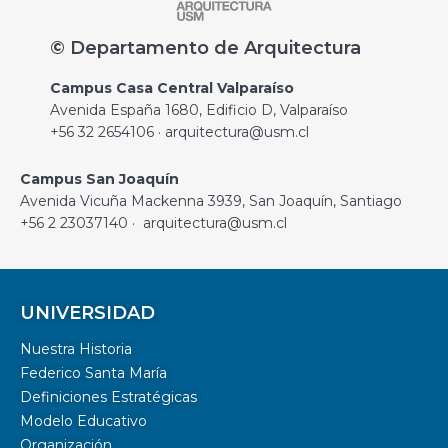
© Departamento de Arquitectura
Campus Casa Central Valparaíso
Avenida España 1680, Edificio D, Valparaíso
+56 32 2654106 · arquitectura@usm.cl
Campus San Joaquín
Avenida Vicuña Mackenna 3939, San Joaquín, Santiago
+56 2 23037140 · arquitectura@usm.cl
UNIVERSIDAD
Nuestra Historia
Federico Santa María
Definiciones Estratégicas
Modelo Educativo
Organización