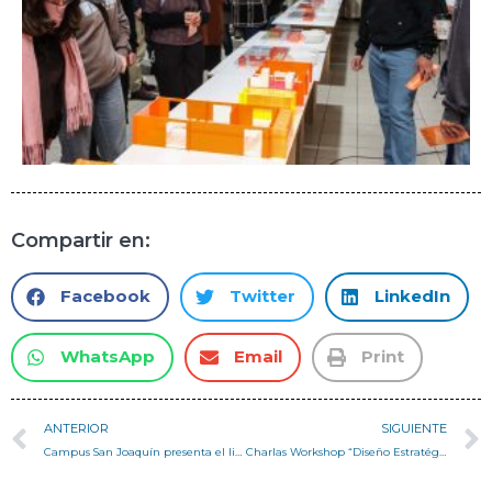
Compartir en:
Facebook
Twitter
LinkedIn
WhatsApp
Email
Print
ANTERIOR
SIGUIENTE
Campus San Joaquín presenta el libro “Ciencia, Tecnología e imaginarios de la innovación”, en el cual participó nuestro director, el Dr. Sandro Maino
Charlas Workshop “Diseño Estratégico y Pensamiento Sistémico”