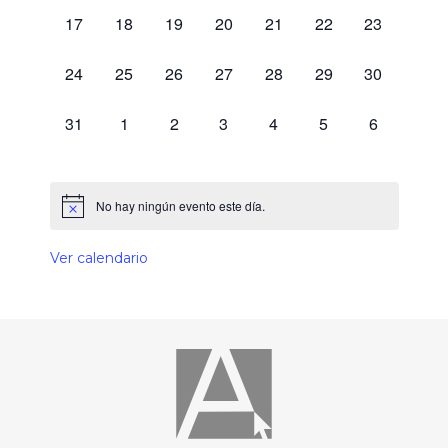
0 eventos,
0 eventos,
0 eventos,
0 eventos,
0 eventos,
0 eventos,
0 eventos,
17
18
19
20
21
22
23
0 eventos,
0 eventos,
0 eventos,
0 eventos,
0 eventos,
0 eventos,
0 eventos,
24
25
26
27
28
29
30
0 eventos,
0 eventos,
0 eventos,
0 eventos,
0 eventos,
0 eventos,
0 eventos,
31
1
2
3
4
5
6
No hay ningún evento este día.
Ver calendario