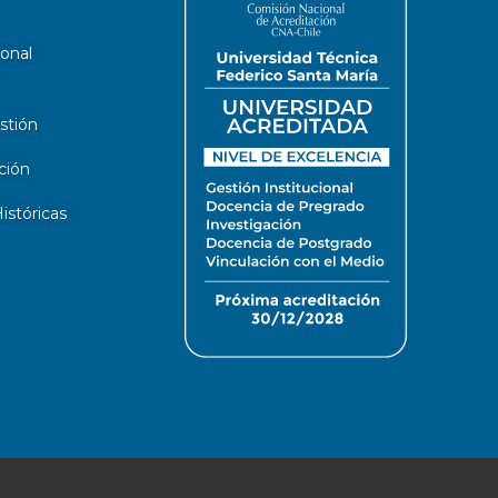
ional
stión
ción
stóricas