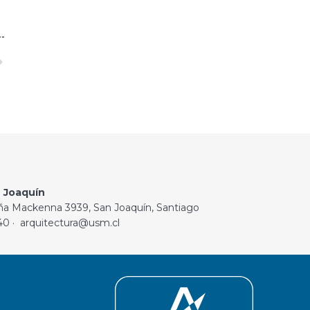
 Joaquín
ña Mackenna 3939, San Joaquín, Santiago
40 · arquitectura@usm.cl