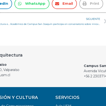
edIn
WhatsApp
Email
Print
SIGUIENTE
Taller Avanzado del área Bioclimática de nuestra carrera de arquitectura en San Joaquín visita comuna de Maullín
Académico de Campus San Joaquín participa en conversatorio sobre innovador proyecto de reconstrucción comunitaria en Valparaíso
quitectura
aíso
Campus San
, Valparaíso
Avenida Vicu
usm.cl
+56 2 230371
SIÓN Y CULTURA
SERVICIOS
n de Comunicaciones
Aula USM