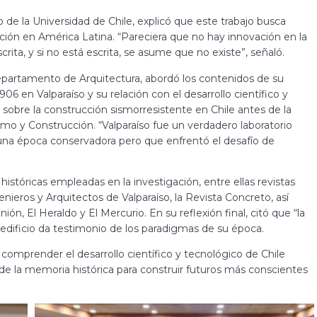
o de la Universidad de Chile, explicó que este trabajo busca
vación en América Latina. “Pareciera que no hay innovación en la
crita, y si no está escrita, se asume que no existe”, señaló.
epartamento de Arquitectura, abordó los contenidos de su
6 en Valparaíso y su relación con el desarrollo científico y
o sobre la construcción sismorresistente en Chile antes de la
mo y Construcción. “Valparaíso fue un verdadero laboratorio
una época conservadora pero que enfrentó el desafío de
 históricas empleadas en la investigación, entre ellas revistas
nieros y Arquitectos de Valparaíso, la Revista Concreto, así
n, El Heraldo y El Mercurio. En su reflexión final, citó que “la
dificio da testimonio de los paradigmas de su época.
omprender el desarrollo científico y tecnológico de Chile
l de la memoria histórica para construir futuros más conscientes