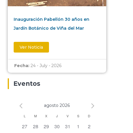
Inauguración Pabellón 30 años en
Jardín Botánico de Viña del Mar
Ver Noticia
Fecha:
24 - July - 2026
Eventos
agosto 2026
Calendario
L
M
X
J
V
S
D
0 eventos,
0 eventos,
0 eventos,
0 eventos,
0 eventos,
0 eventos,
0 eventos,
27
28
29
30
31
1
2
de