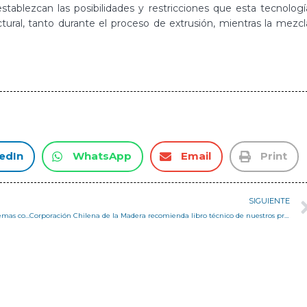
tablezcan las posibilidades y restricciones que esta tecnologí
ctural, tanto durante el proceso de extrusión, mientras la mezcl
edIn
WhatsApp
Email
Print
SIGUIENTE
Charla “El terremoto de 1906 en Valparaíso y la evolución de los sistemas constructivos en acero a inicios del siglo XX”
Corporación Chilena de la Madera recomienda libro técnico de nuestros profesores