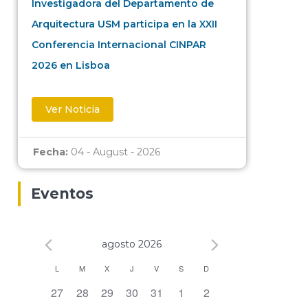
Investigadora del Departamento de
Arquitectura USM participa en la XXII
Conferencia Internacional CINPAR
2026 en Lisboa
Ver Noticia
Fecha:
04 - August - 2026
Eventos
agosto 2026
Calendario
L
M
X
J
V
S
D
0 eventos,
0 eventos,
0 eventos,
0 eventos,
0 eventos,
0 eventos,
0 eventos,
27
28
29
30
31
1
2
de