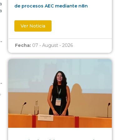
a
de procesos AEC mediante n8n
a
Ver Noticia
Fecha:
07 - August - 2026