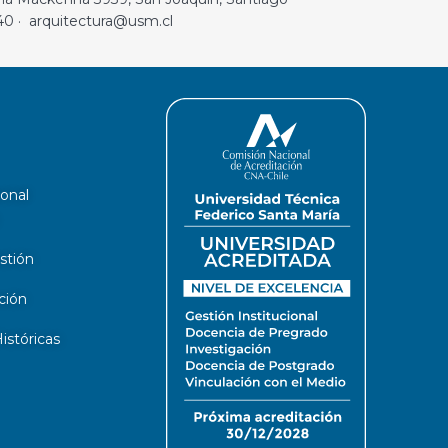
40 · arquitectura@usm.cl
ional
stión
ción
stóricas