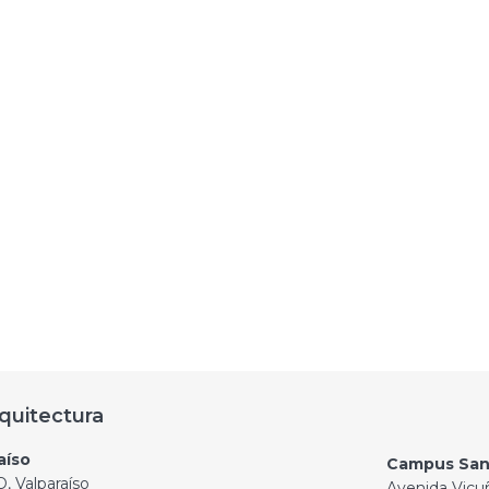
quitectura
aíso
Campus San
, Valparaíso
Avenida Vicu