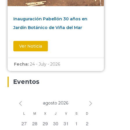
Inauguración Pabellón 30 años en
Jardín Botánico de Viña del Mar
Ver Noticia
Fecha:
24 - July - 2026
Eventos
agosto 2026
Calendario
L
M
X
J
V
S
D
0 eventos,
0 eventos,
0 eventos,
0 eventos,
0 eventos,
0 eventos,
0 eventos,
27
28
29
30
31
1
2
de