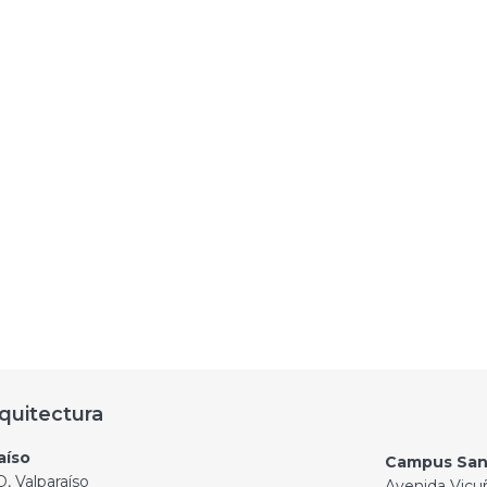
quitectura
aíso
Campus San
, Valparaíso
Avenida Vicu