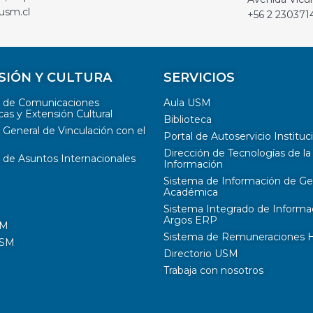
usm.cl
+56 2 230371
SIÓN Y CULTURA
SERVICIOS
n de Comunicaciones
Aula USM
cas y Extensión Cultural
Biblioteca
 General de Vinculación con el
Portal de Autoservicio Instituc
Dirección de Tecnologías de la
 de Asuntos Internacionales
Información
Sistema de Información de Ge
Académica
Sistema Integrado de Informa
Argos ERP
SM
Sistema de Remuneraciones Hi
USM
Directorio USM
Trabaja con nosotros