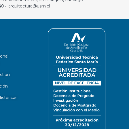
40 · arquitectura@usm.cl
ional
stión
ción
stóricas