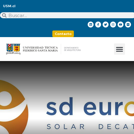
USM.cl
Contacto