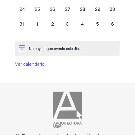
0 eventos,
0 eventos,
0 eventos,
0 eventos,
0 eventos,
0 eventos,
0 eventos,
24
25
26
27
28
29
30
0 eventos,
0 eventos,
0 eventos,
0 eventos,
0 eventos,
0 eventos,
0 eventos,
31
1
2
3
4
5
6
No hay ningún evento este día.
Ver calendario