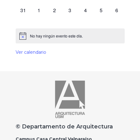
0 eventos,
0 eventos,
0 eventos,
0 eventos,
0 eventos,
0 eventos,
0 eventos,
31
1
2
3
4
5
6
No hay ningún evento este día.
Ver calendario
© Departamento de Arquitectura
Campus Casa Central Valparaíso