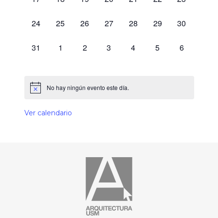
0 eventos,
0 eventos,
0 eventos,
0 eventos,
0 eventos,
0 eventos,
0 eventos,
24
25
26
27
28
29
30
0 eventos,
0 eventos,
0 eventos,
0 eventos,
0 eventos,
0 eventos,
0 eventos,
31
1
2
3
4
5
6
No hay ningún evento este día.
Ver calendario