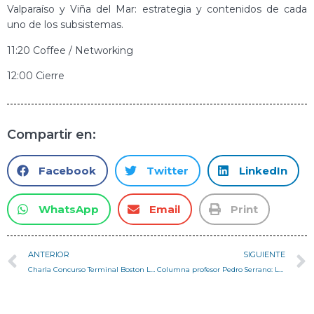
Valparaíso y Viña del Mar: estrategia y contenidos de cada
uno de los subsistemas.
11:20 Coffee / Networking
12:00 Cierre
Compartir en:
Facebook
Twitter
LinkedIn
WhatsApp
Email
Print
ANTERIOR
SIGUIENTE
Charla Concurso Terminal Boston Logan – Gabriel Sgorbini y Nicolás Orellana
Columna profesor Pedro Serrano: Los tres partidos