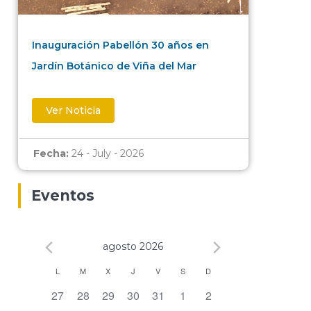
Inauguración Pabellón 30 años en
Jardín Botánico de Viña del Mar
Ver Noticia
Fecha:
24 - July - 2026
Eventos
agosto 2026
Calendario
L
M
X
J
V
S
D
0 eventos,
0 eventos,
0 eventos,
0 eventos,
0 eventos,
0 eventos,
0 eventos,
27
28
29
30
31
1
2
de