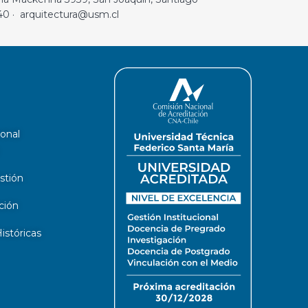
40 · arquitectura@usm.cl
ional
stión
ción
stóricas