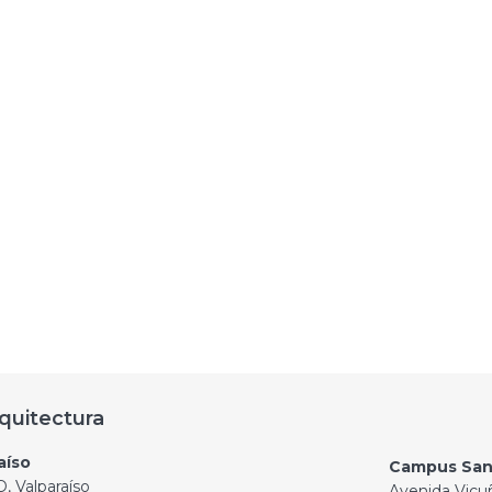
quitectura
aíso
Campus San
, Valparaíso
Avenida Vicu