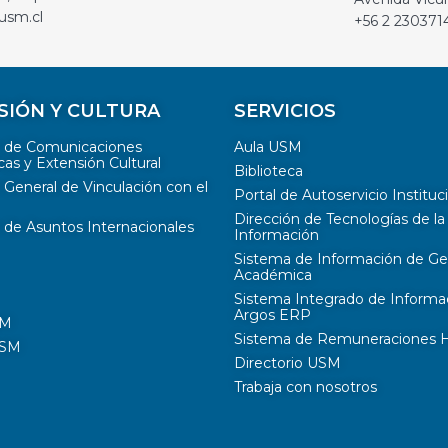
usm.cl
+56 2 230371
SIÓN Y CULTURA
SERVICIOS
n de Comunicaciones
Aula USM
cas y Extensión Cultural
Biblioteca
 General de Vinculación con el
Portal de Autoservicio Instituc
Dirección de Tecnologías de la
 de Asuntos Internacionales
Información
Sistema de Información de Ge
Académica
Sistema Integrado de Informa
Argos ERP
SM
Sistema de Remuneraciones Hi
USM
Directorio USM
Trabaja con nosotros