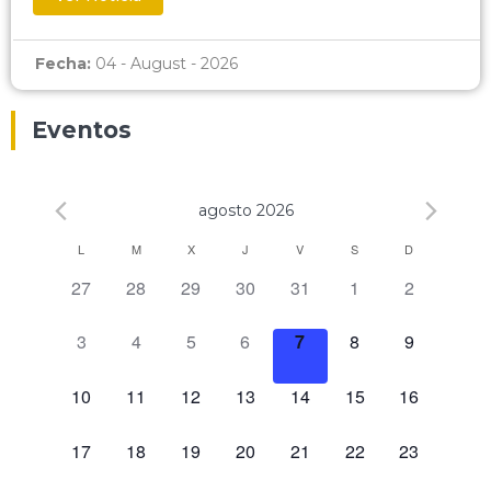
Fecha:
04 - August - 2026
Eventos
agosto 2026
Calendario
L
M
X
J
V
S
D
0 eventos,
0 eventos,
0 eventos,
0 eventos,
0 eventos,
0 eventos,
0 eventos,
27
28
29
30
31
1
2
de
Eventos
0 eventos,
0 eventos,
0 eventos,
0 eventos,
0 eventos,
0 eventos,
0 eventos,
3
4
5
6
7
8
9
0 eventos,
0 eventos,
0 eventos,
0 eventos,
0 eventos,
0 eventos,
0 eventos,
10
11
12
13
14
15
16
0 eventos,
0 eventos,
0 eventos,
0 eventos,
0 eventos,
0 eventos,
0 eventos,
17
18
19
20
21
22
23