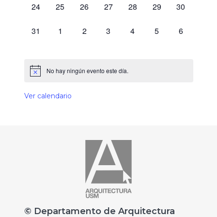
0 eventos,
0 eventos,
0 eventos,
0 eventos,
0 eventos,
0 eventos,
0 eventos,
24
25
26
27
28
29
30
0 eventos,
0 eventos,
0 eventos,
0 eventos,
0 eventos,
0 eventos,
0 eventos,
31
1
2
3
4
5
6
No hay ningún evento este día.
Ver calendario
© Departamento de Arquitectura