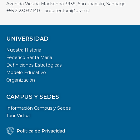
Avenida Vicuña Mackenna 3939, San Joaquín, Santiago
+56 2 23037140 · arquitectura@usm.cl
UNIVERSIDAD
Nuestra Historia
Federico Santa María
Definiciones Estratégicas
Modelo Educativo
Organización
CAMPUS Y SEDES
Información Campus y Sedes
Tour Virtual
Política de Privacidad