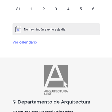
0 eventos,
0 eventos,
0 eventos,
0 eventos,
0 eventos,
0 eventos,
0 eventos,
31
1
2
3
4
5
6
No hay ningún evento este día.
Ver calendario
© Departamento de Arquitectura
Campus Casa Central Valparaíso