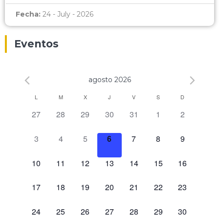
Fecha:
24 - July - 2026
Eventos
agosto 2026
Calendario
L
M
X
J
V
S
D
0 eventos,
0 eventos,
0 eventos,
0 eventos,
0 eventos,
0 eventos,
0 eventos,
27
28
29
30
31
1
2
de
Eventos
0 eventos,
0 eventos,
0 eventos,
0 eventos,
0 eventos,
0 eventos,
0 eventos,
3
4
5
6
7
8
9
0 eventos,
0 eventos,
0 eventos,
0 eventos,
0 eventos,
0 eventos,
0 eventos,
10
11
12
13
14
15
16
0 eventos,
0 eventos,
0 eventos,
0 eventos,
0 eventos,
0 eventos,
0 eventos,
17
18
19
20
21
22
23
0 eventos,
0 eventos,
0 eventos,
0 eventos,
0 eventos,
0 eventos,
0 eventos,
24
25
26
27
28
29
30