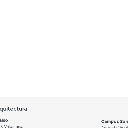
quitectura
aíso
Campus San
, Valparaíso
Avenida Vicu