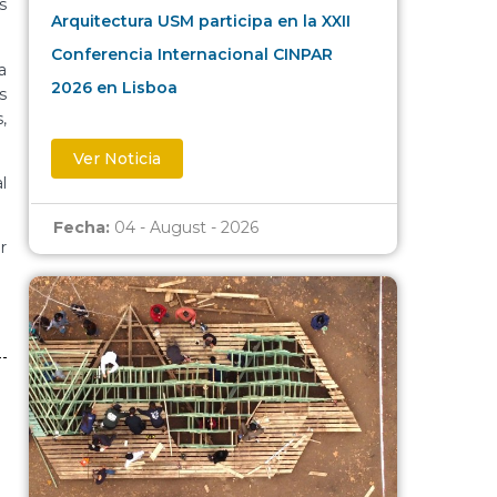
s
Arquitectura USM participa en la XXII
Conferencia Internacional CINPAR
a
2026 en Lisboa
s
,
Ver Noticia
l
Fecha:
04 - August - 2026
r