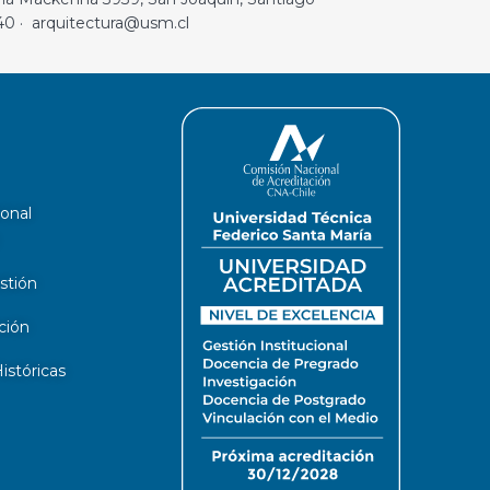
40 · arquitectura@usm.cl
ional
stión
ción
stóricas