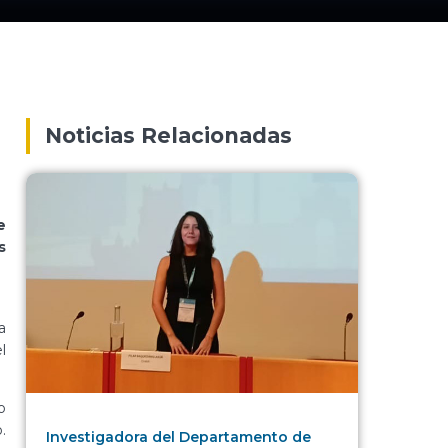
Noticias Relacionadas
e
s
a
l
o
.
Investigadora del Departamento de