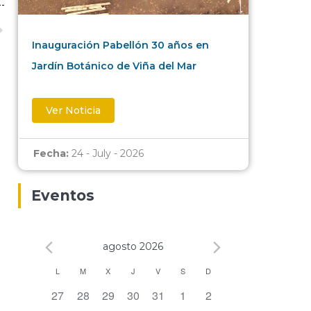
Inauguración Pabellón 30 años en
Jardín Botánico de Viña del Mar
Ver Noticia
Fecha:
24 - July - 2026
Eventos
agosto 2026
Calendario
L
M
X
J
V
S
D
0 eventos,
0 eventos,
0 eventos,
0 eventos,
0 eventos,
0 eventos,
0 eventos,
27
28
29
30
31
1
2
de