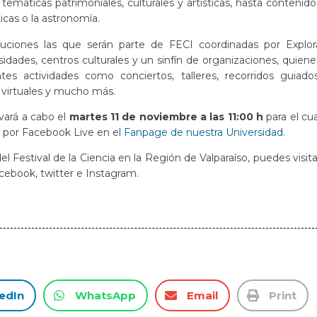
 temáticas patrimoniales, culturales y artísticas, hasta contenido
icas o la astronomía.
tuciones las que serán parte de FECI coordinadas por Explor
idades, centros culturales y un sinfín de organizaciones, quiene
es actividades como conciertos, talleres, recorridos guiados
s virtuales y mucho más.
vará a cabo el
martes 11 de noviembre a las 11:00 h
para el cua
o por Facebook Live en el
Fanpage de nuestra Universidad.
l Festival de la Ciencia en la Región de Valparaíso, puedes visita
cebook, twitter e Instagram.
edIn
WhatsApp
Email
Print