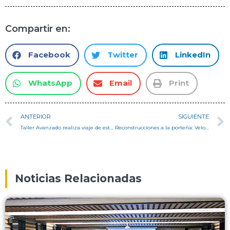
Compartir en:
Facebook
Twitter
LinkedIn
WhatsApp
Email
Print
ANTERIOR
SIGUIENTE
Taller Avanzado realiza viaje de estudio a San Pedro de Atacama
Reconstrucciones a la porteña: Velocidad del habitante y lentitud institucional – Columna Pedro Serrano
Noticias Relacionadas