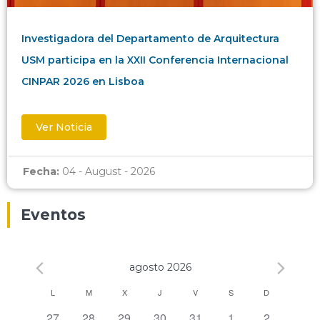
Investigadora del Departamento de Arquitectura
USM participa en la XXII Conferencia Internacional
CINPAR 2026 en Lisboa
Ver Noticia
Fecha:
04 - August - 2026
Eventos
agosto 2026
Calendario
L
M
X
J
V
S
D
0 eventos,
0 eventos,
0 eventos,
0 eventos,
0 eventos,
0 eventos,
0 eventos,
27
28
29
30
31
1
2