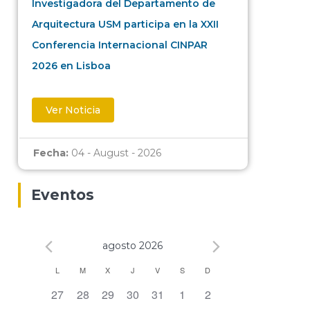
Investigadora del Departamento de
Arquitectura USM participa en la XXII
Conferencia Internacional CINPAR
2026 en Lisboa
Ver Noticia
Fecha:
04 - August - 2026
Eventos
agosto 2026
Calendario
L
M
X
J
V
S
D
0 eventos,
0 eventos,
0 eventos,
0 eventos,
0 eventos,
0 eventos,
0 eventos,
27
28
29
30
31
1
2
de