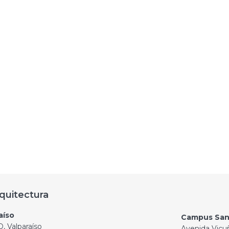
quitectura
aíso
Campus San
, Valparaíso
Avenida Vicu