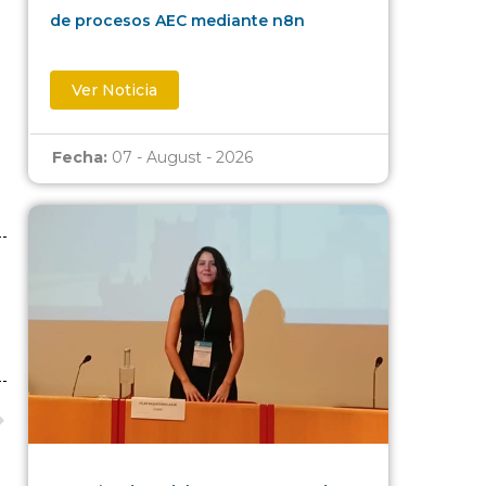
de procesos AEC mediante n8n
Ver Noticia
Fecha:
07 - August - 2026