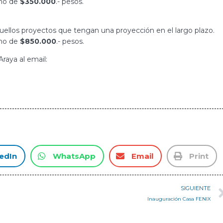
imo de
$350.000
.- pesos.
quellos proyectos que tengan una proyección en el largo plazo.
imo de
$850.000
.- pesos.
raya al email:
edIn
WhatsApp
Email
Print
SIGUIENTE
Inauguración Casa FENIX