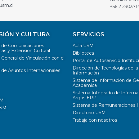
usm.cl
+56 2 230371
SIÓN Y CULTURA
SERVICIOS
n de Comunicaciones
Aula USM
cas y Extensión Cultural
Biblioteca
 General de Vinculación con el
Portal de Autoservicio Instituc
Dirección de Tecnologías de la
 de Asuntos Internacionales
Información
Sistema de Información de Ge
Académica
Sistema Integrado de Informa
Argos ERP
SM
Sistema de Remuneraciones Hi
USM
Directorio USM
Trabaja con nosotros