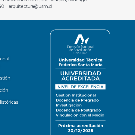
40 · arquitectura@usm.cl
ional
stión
ción
stóricas